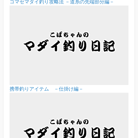
コマセマダイ釣り攻略法 －道糸の先端部分編－
携帯釣りアイテム －仕掛け編－