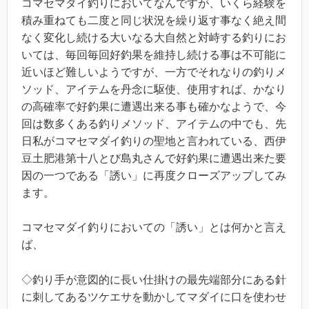
コマセマダイ釣りにおいてなんですが、いくら経験を
積み重ねても二度と同じ状況を繰り返す事なく絶え間
なく変化し続ける大いなる大自然と対峙する釣りにお
いては、毎回毎回好釣果を維持し続ける事は不可能に
近いほど難しいようですが、一方でそれなりの釣りメ
ソッド、アイテムを丹念に駆使、使用すれば、かなり
の高確率で好釣果に遭遇出来る事も確かなようで、今
回は数多くある釣りメソッド、アイテムの中でも、先
日私がコマセマダイ釣りの聖地と言われている、西伊
豆土肥港第十八とび島丸さんで好釣果に遭遇出来た要
因の一つである「誘い」に再度クローズアップしてみ
ます。
コマセマダイ釣りにおいての「誘い」とは何かと言え
ば、
◇釣り手が意図的に長い仕掛けの最先端部分にある針
に刺してあるツケエサを動かしてマダイに口を使わせ