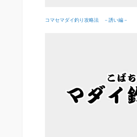
コマセマダイ釣り攻略法 －誘い編－