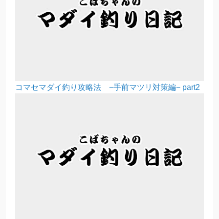
コマセマダイ釣り攻略法 −手前マツリ対策編− part2