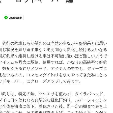
、釣行の際誰しもが望むのは当然の事ながら好釣果とは思い
同じ状況を繰り返す事なく絶え間なく変化し続ける大いなる
回好釣果を維持し続ける事は不可能に近いほど難しいようで
アイテムを丹念に駆使、使用すれば、かなりの高確率で好釣
、数多くある釣りメソッド、アイテムの中でも、ディープタ
えないものの、コマセマダイ釣りを永くやってきた私にとっ
ッドキーパー」にクローズアップしてみます。
バ釣りは、特定の錘、ツケエサを使わず、タイラバヘッド、
ダイに口を使わせる典型的な疑似餌釣り、ルアーフィッシン
け全体を海底に落下、着低させた後、即一定の棚まで巻き上
底に落下させ、その後再び巻き上げ、これを繰り返しながら