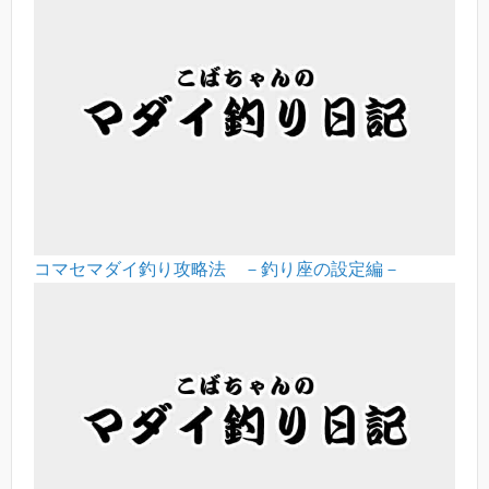
コマセマダイ釣り攻略法 －釣り座の設定編－