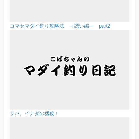
コマセマダイ釣り攻略法 －誘い編－ part2
サバ、イナダの猛攻！