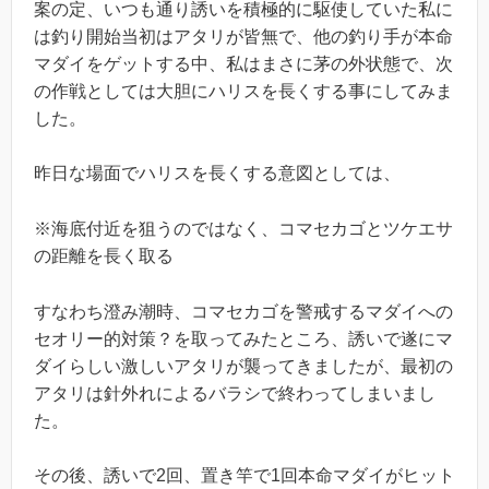
案の定、いつも通り誘いを積極的に駆使していた私に
は釣り開始当初はアタリが皆無で、他の釣り手が本命
マダイをゲットする中、私はまさに茅の外状態で、次
の作戦としては大胆にハリスを長くする事にしてみま
した。
昨日な場面でハリスを長くする意図としては、
※海底付近を狙うのではなく、コマセカゴとツケエサ
の距離を長く取る
すなわち澄み潮時、コマセカゴを警戒するマダイへの
セオリー的対策？を取ってみたところ、誘いで遂にマ
ダイらしい激しいアタリが襲ってきましたが、最初の
アタリは針外れによるバラシで終わってしまいまし
た。
その後、誘いで2回、置き竿で1回本命マダイがヒット