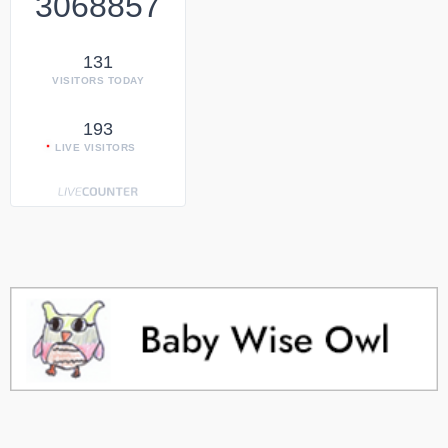
3068857
131
VISITORS TODAY
193
LIVE VISITORS