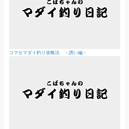
コマセマダイ釣り攻略法 －誘い編－