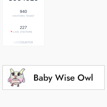
940
VISITORS TODAY
227
LIVE VISITORS