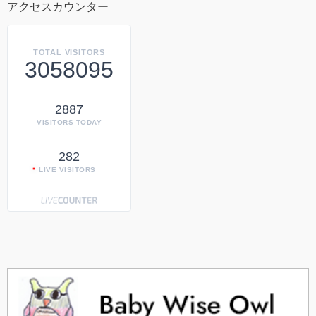
アクセスカウンター
TOTAL VISITORS
3058095
2887
VISITORS TODAY
282
LIVE VISITORS