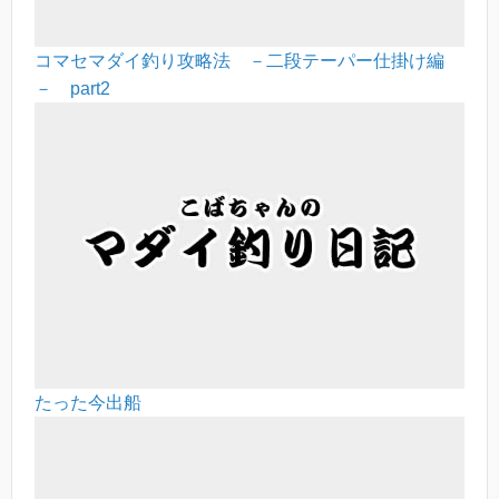
コマセマダイ釣り攻略法 －二段テーパー仕掛け編
－ part2
たった今出船