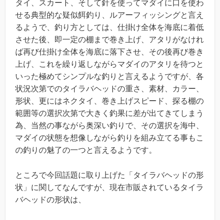
タイ、スカート、そして針を使ってマダイに口を使わ
せる典型的な疑似餌釣り、ルアーフィッシングと言え
るようで、釣り方としては、仕掛け全体を海底に着低
させた後、即一定の棚まで巻き上げ、アタリがなけれ
ば再び仕掛け全体を海底に落下させ、その後再び巻き
上げ、これを繰り返しながらマダイのアタリを待つと
いった極めてシンプルな釣りと言えるようですが、各
状況次第でのタイラバヘッドの重さ、素材、カラー、
形状、更にはネクタイ、巻き上げスピード、探る棚の
範囲等の選択次第で大きく釣果に差が出てきてしまう
為、当然の事ながら奥深い釣りで、その選択を海中、
マダイの状態を想像しながら釣りを組み立てる事もこ
の釣りの魅了の一つと言えるようです。
ところで今回話題に取り上げた「タイラバヘッドの形
状」に関してなんですが、現在市販されているタイラ
バヘッドの形状は、