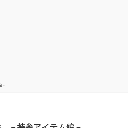
編－
法 －持参アイテム編－