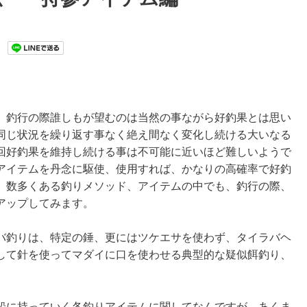
、釣行の際誰しもが望むのは当然の事ながら好釣果とは思い
同じ状況を繰り返す事なく絶え間なく変化し続ける大いなる
回好釣果を維持し続ける事は不可能に近いほど難しいようで
アイテムを丹念に駆使、使用すれば、かなりの高確率で好釣
、数多くある釣りメソッド、アイテムの中でも、釣行の際、
アップしてみます。
バ釣りは、特定の錘、更にはツケエサを使わず、タイラバヘ
して針を使ってマダイに口を使わせる典型的な疑似餌釣り、
船に持っていく各釣りアイテムに関してなんですが、あくま