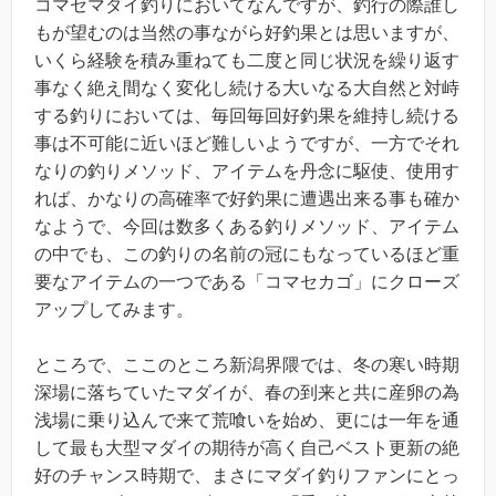
コマセマダイ釣りにおいてなんですが、釣行の際誰し
もが望むのは当然の事ながら好釣果とは思いますが、
いくら経験を積み重ねても二度と同じ状況を繰り返す
事なく絶え間なく変化し続ける大いなる大自然と対峙
する釣りにおいては、毎回毎回好釣果を維持し続ける
事は不可能に近いほど難しいようですが、一方でそれ
なりの釣りメソッド、アイテムを丹念に駆使、使用す
れば、かなりの高確率で好釣果に遭遇出来る事も確か
なようで、今回は数多くある釣りメソッド、アイテム
の中でも、この釣りの名前の冠にもなっているほど重
要なアイテムの一つである「コマセカゴ」にクローズ
アップしてみます。
ところで、ここのところ新潟界隈では、冬の寒い時期
深場に落ちていたマダイが、春の到来と共に産卵の為
浅場に乗り込んで来て荒喰いを始め、更には一年を通
して最も大型マダイの期待が高く自己ベスト更新の絶
好のチャンス時期で、まさにマダイ釣りファンにとっ