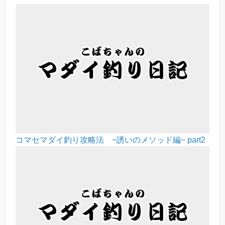
コマセマダイ釣り攻略法 −誘いのメソッド編− part2