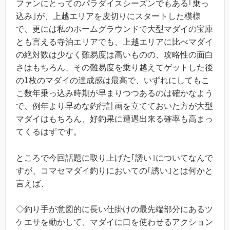
ファンにとってのパラダイスシーズンでもある｢乗っ
込み｣が、上越エリアを皮切りにスタートした模様
で、更には私のホームグラウンドで大型マダイの宝庫
とも言える寺泊エリアでも、上越エリアに比べマダイ
の絶対数は少なく難易度は高いものの、攻略性の面白
さはもちろん、その難易度を乗り越えてゲットした後
の1枚のマダイの達成感は最高で、いずれにしてもこ
こ数年乗っ込み時期が早まりつつあるのは確かなよう
で、例年より早めな釣行計画を立てておいた方が大型
マダイはもちろん、好釣果に遭遇出来る確率も高まっ
てくるはずです。
ところで今回話題に取り上げた｢誘い｣についてなんで
すが、コマセマダイ釣りにおいての｢誘い｣とは何かと
言えば、
◇釣り手が意図的に長い仕掛けの最先端部分にあるツ
ケエサを動かして、マダイに口を使わせるアクション