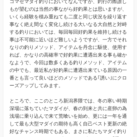
コマセマダイ釣りにおいてなんですが、釣行の際誰し
もが望むのは当然の事ながら好釣果とは思いますが、
いくら経験を積み重ねても二度と同じ状況を繰り返す
事なく絶え間なく変化し続ける大いなる大自然と対峙
する釣りにおいては、毎回毎回好釣果を維持し続ける
事は不可能に近いほど難しいようですが、一方でそれ
なりの釣りメソッド、アイテムを丹念に駆使、使用す
れば、かなりの高確率で好釣果に遭遇出来る事も確か
なようで、今回は数多くある釣りメソッド、アイテム
の中でも、最近私が好釣果に遭遇出来ている原因の一
番とも言って良いほどのメソッドである｢誘い｣にクロ
ーズアップしてみます。
ところで、ここのところ新潟界隈では、冬の寒い時期
深場に落ちていたマダイが、春の到来と共に産卵の為
浅場に乗り込んで来て荒喰いを始め、更には一年を通
して最も大型マダイの期待も高く自己ベスト更新の絶
好なチャンス時期でもある、まさに私たちマダイ釣り