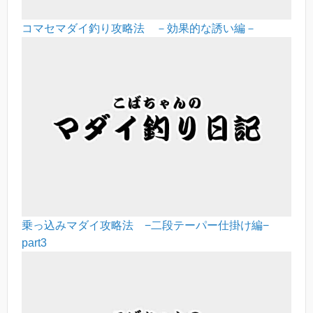
コマセマダイ釣り攻略法 －効果的な誘い編－
乗っ込みマダイ攻略法 −二段テーパー仕掛け編−
part3