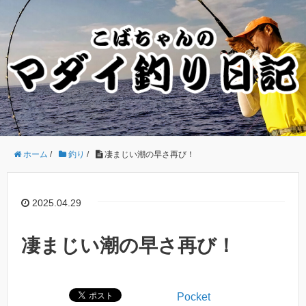
ホーム
/
釣り
/
凄まじい潮の早さ再び！
2025.04.29
凄まじい潮の早さ再び！
Pocket