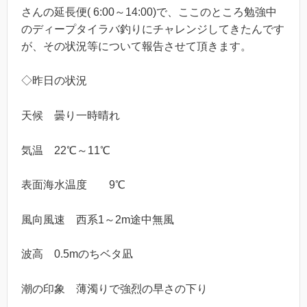
さんの延長便( 6:00～14:00)で、ここのところ勉強中
のディープタイラバ釣りにチャレンジしてきたんです
が、その状況等について報告させて頂きます。
◇昨日の状況
天候 曇り一時晴れ
気温 22℃～11℃
表面海水温度 9℃
風向風速 西系1～2m途中無風
波高 0.5mのちベタ凪
潮の印象 薄濁りで強烈の早さの下り