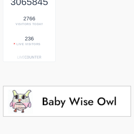
3065845
2766
VISITORS TODAY
236
LIVE VISITORS