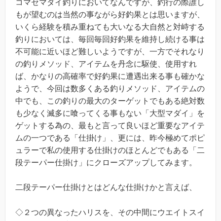
コマセマダイ釣りにおいてなんですが、釣行の際誰し
もが望むのは当然の事ながら好釣果とは思いますが、
いくら経験を積み重ねても大いなる大自然と対峙する
釣りにおいては、毎回毎回好釣果を維持し続ける事は
不可能に近いほど難しいようですが、一方でそれなり
の釣りメソッド、アイテムを丹念に駆使、使用すれ
ば、かなりの高確率で好釣果に遭遇出来る事も確かな
ようで、今回は数多くある釣りメソッド、アイテムの
中でも、この釣りの最大のターゲットでもある絶対数
も少なく滅多に喰ってくる事もない「大型マダイ」を
ゲットする為の、最もと言って良いほど重要なアイテ
ムの一つである「仕掛け」、更には、昨今極めてポピ
ュラーで私の使用する仕掛けのほとんどでもある「二
段テーパー仕掛け」にクローズアップしてみます。
二段テーパー仕掛けとはどんな仕掛けかと言えば、
◇２つの異なったハリスを、その中間にウエイトスイ