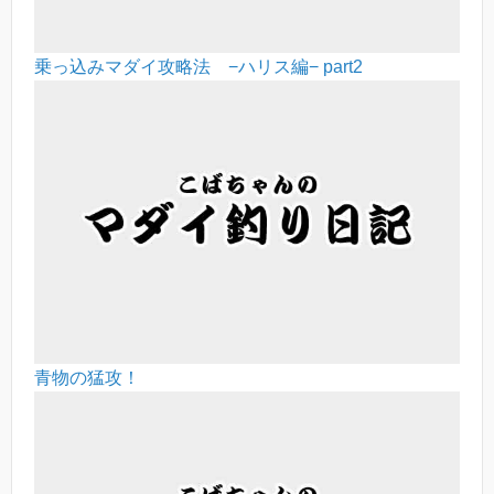
乗っ込みマダイ攻略法 −ハリス編− part2
青物の猛攻！