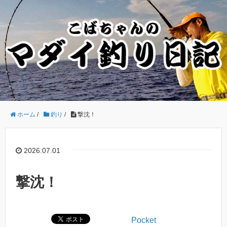
ホーム
/
釣り
/
撃沈！
2026.07.01
撃沈！
Pocket