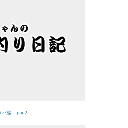
－ part2