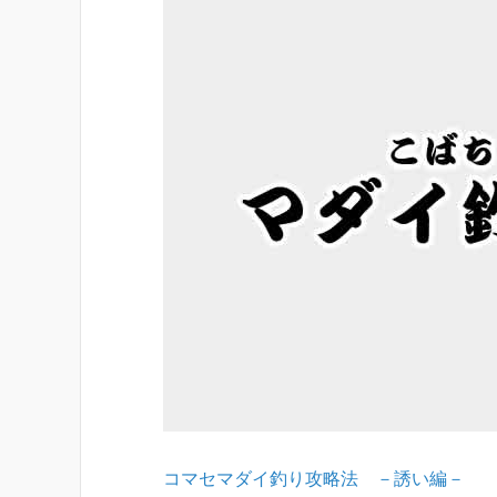
コマセマダイ釣り攻略法 －誘い編－