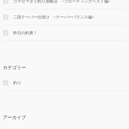
コマセマダイ釣り攻略法 −フローティングベスト編−
二段テーパー仕掛け −テーパーバランス編−
昨日の釣果！
カテゴリー
釣り
アーカイブ