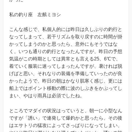
私の釣り座 左舷ミヨシ
こんな感じで、私個人的には昨日は久しぶりの釣行と
なってしまって、若干リズムを取り戻すのに時間が掛
かってしまうのかと思ったら、意外にもそうではな
く、いつも通りの釣行となったんですが、昨日の予想
気温がこの時期としては異常とも言える25、6℃で、
着ていく服装に迷ってしまったんですが、暑ければ脱
げばと思い、それなりの装備を準備していったのが良
かったようで、昨日の朝はかなり肌寒く感じ、更には
船上ではボイント移動の際に波のしぶきをかぶってし
まい、やはり雨具は必須でしたね。
ところでマダイの状況はっていうと、朝一に小型なん
ですが「誘い」で連発して爆釣かと思ったら、その後
はエサトリの猛攻によってさっぱりになってしまい、