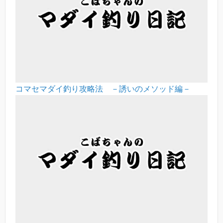
コマセマダイ釣り攻略法 －誘いのメソッド編－