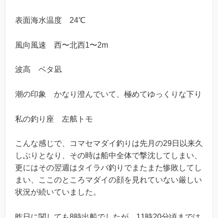
表面海水温度 24℃
風向風速 西〜北西1〜2m
波高 ベタ凪
潮の印象 かなり澄んでいて、極めてゆっくりな下り
私の釣り座 左舷トモ
こんな感じで、コマセマダイ釣りは先月の29日以来久
しぶりとなり、その時は船中全体で撃沈してしまい、
更にはその翌週はタイラバ釣りでまたまた惨敗してし
まい、ここのところマダイの顔を見れていない厳しい
状況が続いていました。
昨日に関しても8時出船でしたが、11時20分頃までは