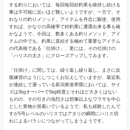
する釣りにおいては、毎回毎回好釣果を維持し続ける
事は不可能に近いほど難しいようですが、一方で、そ
れなりの釣りメソッド、アイテムを丹念に駆使、使用
すれば、かなりの高確率で好釣果に遭遇出来る事も確
かなようで、今回は、数多くある釣りメソッド、アイ
テムの中でも、釣果に直結する極めて重要なアイテム
の代表格である「仕掛け」、更には、その仕掛けの
「ハリスの太さ」にクローズアップしてみます。
「仕掛け」に関しては、繰り返し繰り返し、まさに反
復練習のようにしつこくお伝えしていますが、最近私
が連続して通っている新潟東港界隈においては、サイ
ズは3kgオーバーで5kg程度とそれほど大きくはない
ものの、その引きの強烈さは想像以上なワラサを中心
とした青物が居着いているようで、私も経験したんで
すが5号レベルのハリスではアタリの瞬間にハリス切
れによるバラシにつながってしまうようです。