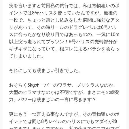
実を言いますと前回私の釣行では、私は青物狙いのポ
イントでは8号ハリスを使っていたんですが、最後の
一投で、ちょっと落とし込みをした瞬間に強烈なアタ
リがあって、その時リールのドラグレベルは8号ハリ
スに合ったかなり絞り目ではあっものの、一気に10m
以上突っ走られてプッツン！8号ハリスの先端部分が
ギザギザになっていて、根ズレによるバラシを喰らっ
てしまいました。
それにしても凄まじい引きでした。
おそらく5kgオーバーのワラサ、ブリクラスなのか、
大型のヒラマサなのかは不明ですが、まさにその瞬発
力、パワーは凄まじいの一言に尽きます？
更にもう一つ言える事なんですが、その青物狙いのポ
イントでは同じ8号レベルのハリスにでもマダイが喰
ってきてしまうんですから、私の今までのコマセマダ