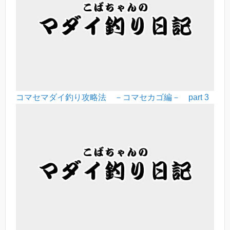
コマセマダイ釣り攻略法 －コマセカゴ編－ part 3