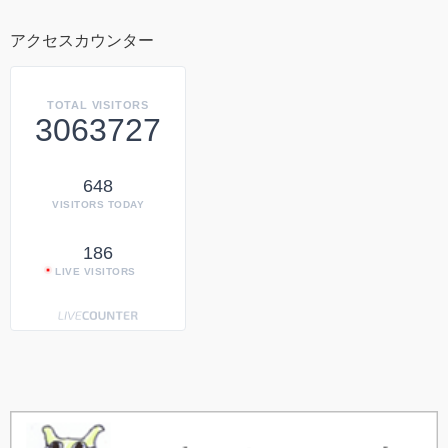
アクセスカウンター
TOTAL VISITORS
3063727
648
VISITORS TODAY
186
LIVE VISITORS