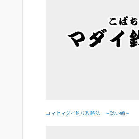
コマセマダイ釣り攻略法 －誘い編－