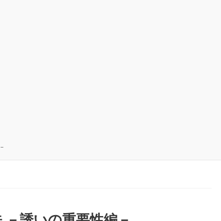
－
 －誘いの重要性編－