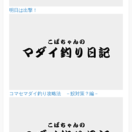
明日は出撃！
コマセマダイ釣り攻略法 －鮫対策？編－